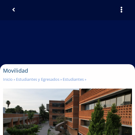
Movilidad
Inicio
Estudiantes y Egresados
Estudiantes
»
»
»