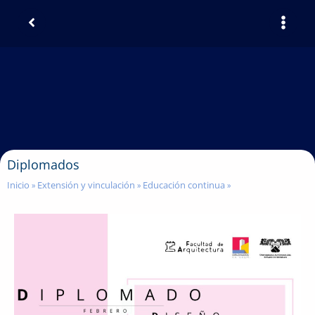
Diplomados
Inicio
Extensión y vinculación
Educación continua
»
»
»