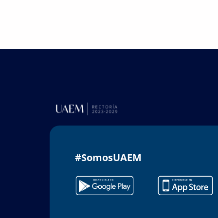
#SomosUAEM