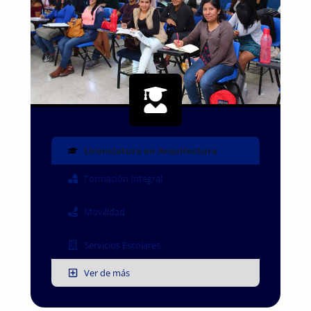
UAEM
Licenciatura en Arquitectura
Formación Integral
Movilidad
Servicios Escolares
Ver de más