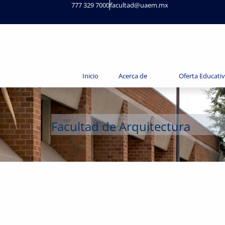
777 329 7000
facultad@uaem.mx
Inicio
Acerca de
Oferta Educati
Facultad de Arquitectura