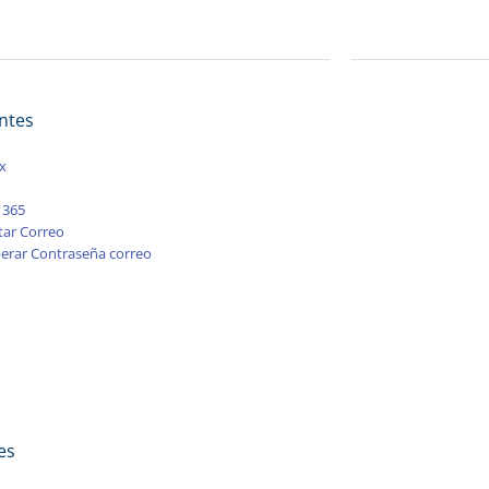
ntes
x
s
 365
tar Correo
erar Contraseña correo
es