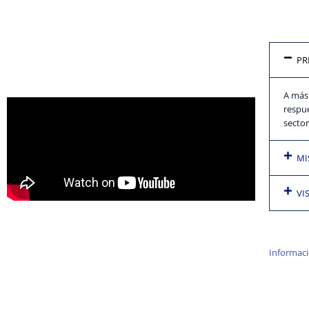
PR
A más 
respu
sector
MI
VI
Informaci