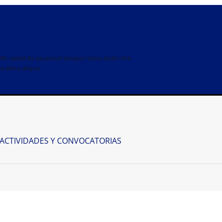
llit, selad do eiusmod tempor tolos dolor the
e alora aliqua.
ACTIVIDADES Y CONVOCATORIAS