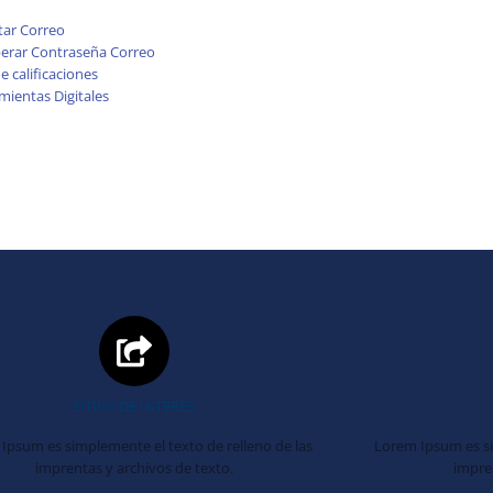
tar Correo
erar Contraseña Correo
e calificaciones
mientas Digitales
SITIOS DE INTERÉS
Ipsum es simplemente el texto de relleno de las
Lorem Ipsum es si
imprentas y archivos de texto.
impren