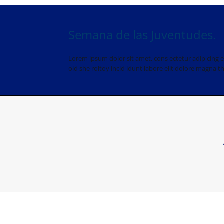
Semana de las Juventudes.
Lorem ipsum dolor sit amet, cons ectetur adip cing e
old she roltoy incid idunt labore ellt dolore magna th