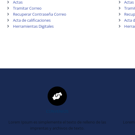
Actas
Actas
Tramitar Correo
Trami
Recuperar Contraseña Correo
Recup
Acta de calificaciones
Acta d
Herramientas Digitales
Herra
CONVENIOS
Lorem Ipsum es simplemente el texto de relleno de las
Lorem 
imprentas y archivos de texto.