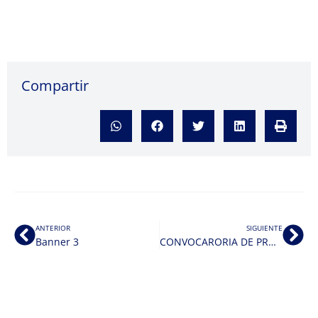
Compartir
ANTERIOR
SIGUIENTE
Banner 3
CONVOCARORIA DE PROCESO DE RATIFICACIÓN A PERSONA TITULAR DE LA DIRECCIÓN DE LA FACULTAD DE ARQUITECTURA DE LA UNIVERSIDAD AUTÓNOMA DEL ESTADO DE MORELOS, POR EL PERIODO 2025-2028