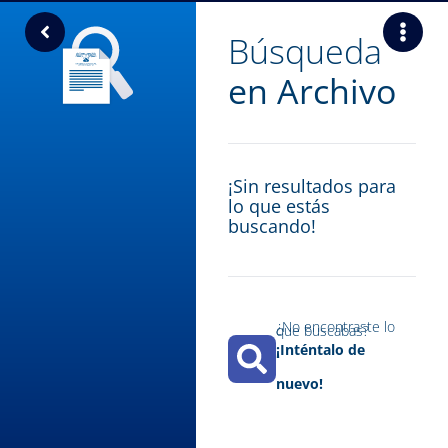
Búsqueda
en Archivo
¡Sin resultados para
lo que estás
buscando!
¿No encontraste lo
que buscabas?​
¡Inténtalo de
nuevo!​